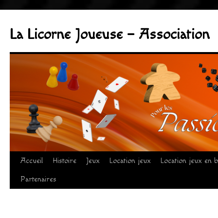
Aller
au
La Licorne Joueuse – Association
contenu
Accueil
Histoire
Jeux
Location jeux
Location jeux en b
Partenaires