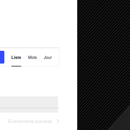
Navigation
de
Liste
Mois
Jour
vues
Évènement
Évènements
suivants