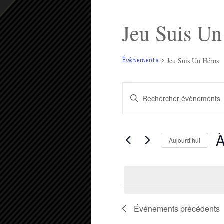
Jeu Suis Un
Jeu Suis Un Héros
Évènements
Évènements
Recherche
Saisir
et
mot-
navigation
clé.
de
Rechercher
vues
Évènements
Évènements
À
par
Aujourd’hui
mot-
Sél
clé.
une
dat
Évènements
précédents