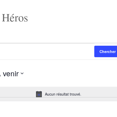
 Héros
Chercher
 venir
ectionnez
e.
Aucun résultat trouvé.
Notice