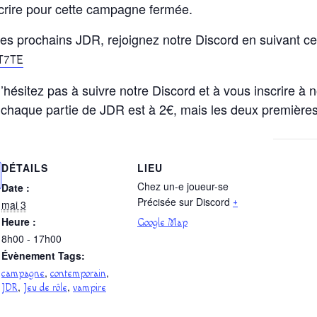
nscrire pour cette campagne fermée.
es prochains JDR, rejoignez notre Discord en suivant ce 
T7TE
’hésitez pas à suivre notre Discord et à vous inscrire à n
 chaque partie de JDR est à 2€, mais les deux premières 
DÉTAILS
LIEU
Chez un-e joueur-se
Date :
Précisée sur Discord
mai 3
+
Heure :
Google Map
8h00 - 17h00
Évènement Tags:
,
,
campagne
contemporain
,
,
JDR
Jeu de rôle
vampire