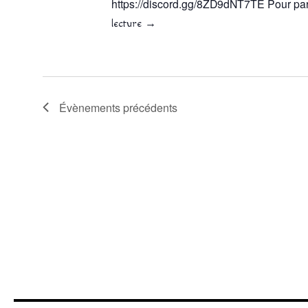
https://discord.gg/8ZD9dNT7TE Pour par
lecture
→
Évènements
précédents