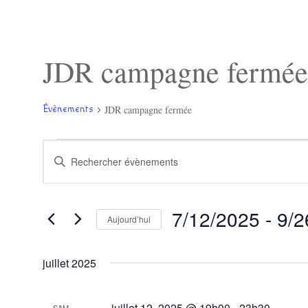
JDR campagne fermée
JDR campagne fermée
Évènements
Évènements
Recherche
Saisir
et
mot-
navigation
clé.
de
Rechercher
vues
Évènements
Évènements
7/12/2025
 - 
9/2
par
Aujourd’hui
mot-
Sélectionnez
clé.
une
juillet 2025
date.
juillet 12, 2025 @ 19h00
-
23h30
SAM