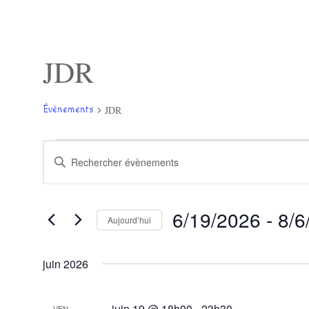
JDR
JDR
Évènements
Évènements
Recherche
Saisir
et
mot-
navigation
clé.
de
Rechercher
vues
Évènements
Évènements
6/19/2026
 - 
8/6
par
Aujourd’hui
mot-
Sélectionnez
clé.
une
juin 2026
date.
juin 19 @ 18h00
-
23h30
VEN