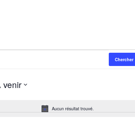
Chercher
 venir
ectionnez
e.
Aucun résultat trouvé.
Notice