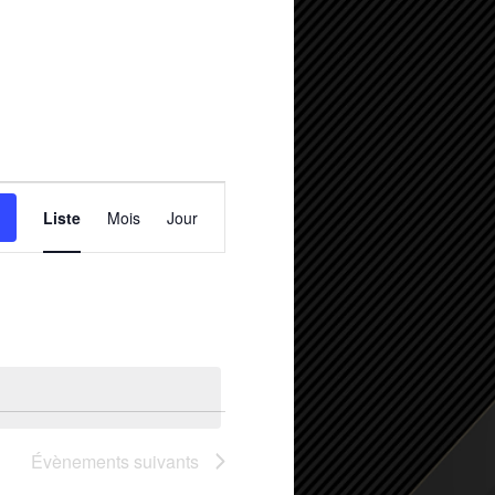
Navigation
de
Liste
Mois
Jour
vues
Évènement
Évènements
suivants