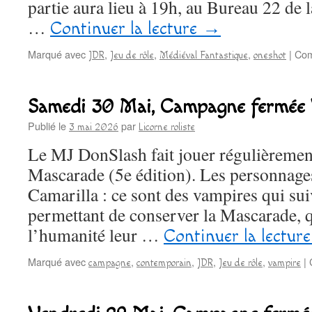
partie aura lieu à 19h, au Bureau 22 de 
…
Continuer la lecture
→
Marqué avec
,
,
,
|
Com
JDR
Jeu de rôle
Médiéval Fantastique
oneshot
Samedi 30 Mai, Campagne fermée 
Publié le
par
3 mai 2026
Licorne roliste
Le MJ DonSlash fait jouer régulièremen
Mascarade (5e édition). Les personnages
Camarilla : ce sont des vampires qui sui
permettant de conserver la Mascarade, q
l’humanité leur …
Continuer la lectur
Marqué avec
,
,
,
,
|
campagne
contemporain
JDR
Jeu de rôle
vampire