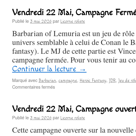
23
Mai,
Vendredi 22 Mai, Campagne Fermé
Campagne
ouverte
Publié le
par
3 mai 2026
Licorne roliste
D&D
Barbarian of Lemuria est un jeu de rôle
univers semblable à celui de Conan le B
fantasy). Le MJ de cette partie est Vincen
campagne fermée. Pour vous tenir au c
Continuer la lecture
→
Marqué avec
,
,
,
,
Barbarian
campagne
Heroic Fantasy
JDR
Jeu de rôl
sur
Commentaires fermés
Vendredi
22
Mai,
Vendredi 22 Mai, Campagne ouve
Campagne
Fermée
Publié le
par
3 mai 2026
Licorne roliste
Barbarian
Cette campagne ouverte sur la nouvelle