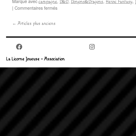
Marqué avec
,
,
,
,
campagne
D&D
Donjons&Dragons
Heroic Fantasy
sur
|
Commentaires fermés
Samedi
16
←
Articles plus anciens
Mai,
Campagne
ouverte
D&D
Facebook
Instagram
La Licorne Joueuse – Association