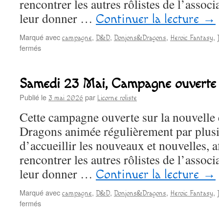
rencontrer les autres rôlistes de l’associa
leur donner …
Continuer la lecture
→
Marqué avec
,
,
,
,
campagne
D&D
Donjons&Dragons
Heroic Fantasy
sur
fermés
Vendredi
29
Mai,
Samedi 23 Mai, Campagne ouvert
Campagne
ouverte
Publié le
par
3 mai 2026
Licorne roliste
D&D
Cette campagne ouverte sur la nouvelle
Dragons animée régulièrement par plusi
d’accueillir les nouveaux et nouvelles, af
rencontrer les autres rôlistes de l’associa
leur donner …
Continuer la lecture
→
Marqué avec
,
,
,
,
campagne
D&D
Donjons&Dragons
Heroic Fantasy
sur
fermés
Samedi