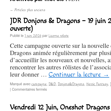
←
Articles plus anciens
JDR Donjons & Dragons – 19 juin
ouverte)
Publié le
par
1 juin 2026
Licorne roliste
Cette campagne ouverte sur la nouvelle
Dragons animée régulièrement par plusi
d’accueillir les nouveaux et nouvelles, af
rencontrer les autres rôlistes de l’associa
leur donner …
Continuer la lecture
→
Marqué avec
,
,
,
,
campagne
D&D
Donjons&Dragons
Heroic Fantasy
sur
|
Commentaires fermés
JDR
Donjons
&
Vendredi 12 Juin, Oneshot Dragons
Dragons