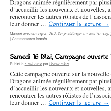
Dragons animée régulièrement par plusi
d’accueillir les nouveaux et nouvelles, af
rencontrer les autres rôlistes de l’associa
leur donner …
Continuer la lecture
→
Marqué avec
,
,
,
,
campagne
D&D
Donjons&Dragons
Heroic Fantasy
sur
|
Commentaires fermés
Vendredi
22
Mai,
Samedi 16 Mai, Campagne ouvert
Campagne
ouverte
Publié le
par
3 mai 2026
Licorne roliste
D&D
Cette campagne ouverte sur la nouvelle
Dragons animée régulièrement par plusi
d’accueillir les nouveaux et nouvelles, af
rencontrer les autres rôlistes de l’associa
leur donner …
Continuer la lecture
→