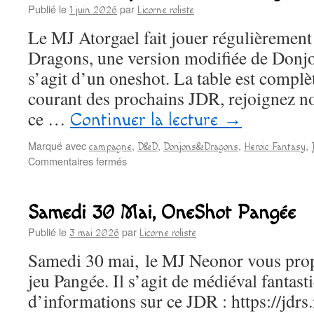
–
Publié le
par
1 juin 2026
Licorne roliste
19
Le MJ Atorgael fait jouer régulièrement 
juin
2026
Dragons, une version modifiée de Donj
(campagne
s’agit d’un oneshot. La table est complè
ouverte)
courant des prochains JDR, rejoignez no
ce …
Continuer la lecture
→
Marqué avec
,
,
,
,
campagne
D&D
Donjons&Dragons
Heroic Fantasy
sur
Commentaires fermés
Vendredi
12
Juin,
Samedi 30 Mai, OneShot Pangée
Oneshot
Dragons
Publié le
par
3 mai 2026
Licorne roliste
Samedi 30 mai, le MJ Neonor vous prop
jeu Pangée. Il s’agit de médiéval fantast
d’informations sur ce JDR : https://jdr