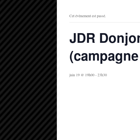
Cet évènement est passé.
JDR Donjon
(campagne 
juin 19 @ 19h00
-
23h30