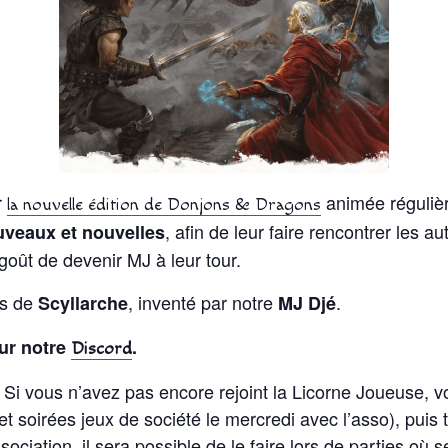
r
animée réguliè
la nouvelle édition de Donjons & Dragons
, afin de leur faire rencontrer les au
ouveaux et nouvelles
 goût de devenir MJ à leur tour.
rs de
, inventé par notre
.
Scyllarche
MJ Djé
sur notre
.
Discord
. Si vous n’avez pas encore rejoint la Licorne Joueuse, v
t soirées jeux de société le mercredi avec l’asso), puis t
sociation, il sera possible de le faire lors de parties o