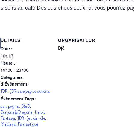
is soirs au café Des Jus et des Jeux, et vous pourrez pa
DÉTAILS
ORGANISATEUR
Djé
Date :
juin 19
Heure :
19h00 - 23h30
Catégories
d’Évènement:
,
JDR
JDR campagne ouverte
Évènement Tags:
,
,
campagne
D&D
,
Donjons&Dragons
Heroic
,
,
,
Fantasy
JDR
Jeu de rôle
Médiéval Fantastique