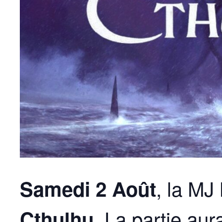
, la MJ
Samedi 2 Août
La partie aur
Cthulhu.