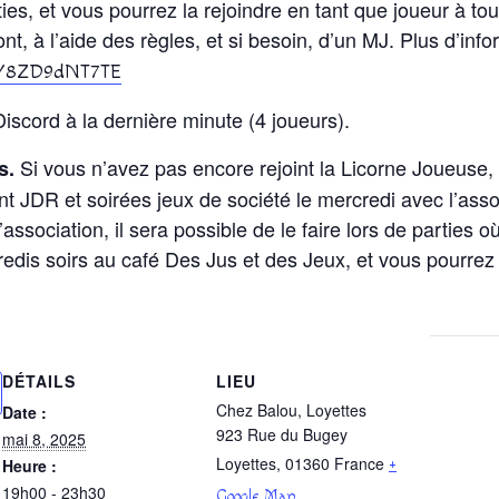
es, et vous pourrez la rejoindre en tant que joueur à tou
, à l’aide des règles, et si besoin, d’un MJ. Plus d’info
gg/8ZD9dNT7TE
 Discord à la dernière minute (4 joueurs).
Si vous n’avez pas encore rejoint la Licorne Joueuse,
s.
nt JDR et soirées jeux de société le mercredi avec l’asso)
’association, il sera possible de le faire lors de partie
redis soirs au café Des Jus et des Jeux, et vous pourre
DÉTAILS
LIEU
Chez Balou, Loyettes
Date :
923 Rue du Bugey
mai 8, 2025
Loyettes
,
01360
France
Heure :
+
19h00 - 23h30
Google Map