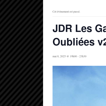
Cet évènement est passé.
JDR Les Ga
Oubliées v
mai 8, 2025 @ 19h00
-
23h30