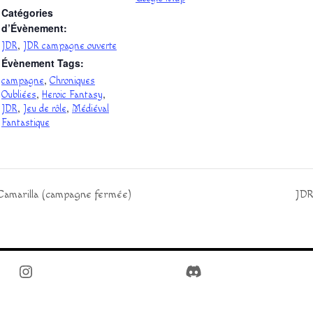
Catégories
d’Évènement:
,
JDR
JDR campagne ouverte
Évènement Tags:
,
campagne
Chroniques
,
,
Oubliées
Heroic Fantasy
,
,
JDR
Jeu de rôle
Médiéval
Fantastique
amarilla (campagne fermée)
JDR
Instagram
Discord