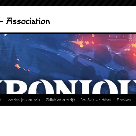
– Association
x
Location jeux en bois
Adhésion et tarifs
Jeu Suis Un Héros
Archives