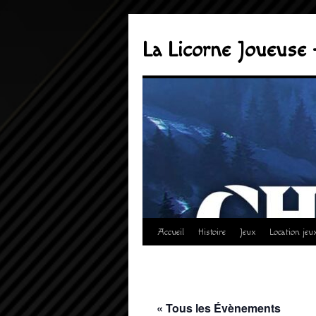
Aller
au
La Licorne Joueuse 
contenu
Accueil
Histoire
Jeux
Location jeu
« Tous les Évènements