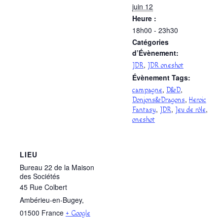
juin 12
Heure :
18h00 - 23h30
Catégories
d’Évènement:
,
JDR
JDR oneshot
Évènement Tags:
,
,
campagne
D&D
,
Donjons&Dragons
Heroic
,
,
,
Fantasy
JDR
Jeu de rôle
oneshot
LIEU
Bureau 22 de la Maison
des Sociétés
45 Rue Colbert
Ambérieu-en-Bugey
,
01500
France
+ Google