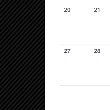
0
0
20
21
évènement,
évène
0
0
27
28
évènement,
évène