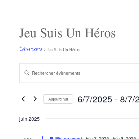
Jeu Suis Un Héros
Jeu Suis Un Héros
Évènements
Évènements
Recherche
Saisir
et
mot-
navigation
clé.
de
Rechercher
vues
Évènements
Évènements
6/7/2025
 - 
8/7/
par
Aujourd’hui
mot-
Sélectionnez
clé.
une
juin 2025
date.
Mis en avant
juin 7, 2025
-
juin 8, 2025
SAM