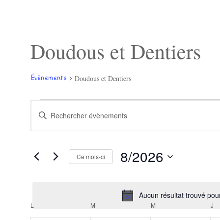
Doudous et Dentiers
Doudous et Dentiers
Évènements
Évènements
Recherche
Saisir
et
mot-
navigation
clé.
de
Rechercher
vues
Évènements
Évènements
8/2026
par
Ce mois-ci
mot-
Sélectionnez
clé.
une
date.
Aucun résultat trouvé pou
Calendrier
L
LUNDI
M
MARDI
M
MERCREDI
J
J
de