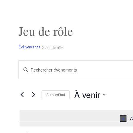
Jeu de rôle
Jeu de rôle
Évènements
Évènements
Recherche
Saisir
et
mot-
navigation
clé.
de
Rechercher
vues
Évènements
Évènements
À venir
par
Aujourd’hui
mot-
Sélectionnez
clé.
une
date.
A