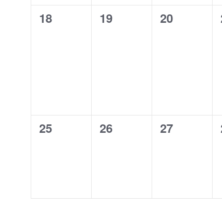
0
0
0
18
19
20
évènement,
évènement,
évènement
0
0
0
25
26
27
évènement,
évènement,
évènement