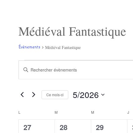
Médiéval Fantastique
Médiéval Fantastique
Évènements
Évènements
Recherche
Saisir
et
mot-
navigation
clé.
de
Rechercher
vues
Évènements
Évènements
5/2026
par
Ce mois-ci
mot-
Sélectionnez
clé.
une
Calendrier
L
LUNDI
M
MARDI
M
MERCREDI
J
J
date.
de
Évènements
0
0
0
27
28
29