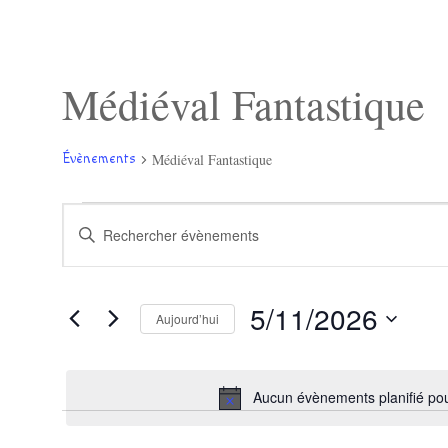
Médiéval Fantastique
Médiéval Fantastique
Évènements
Évènements
Recherche
Saisir
for
et
mot-
mai
navigation
clé.
11,
de
Rechercher
2026
vues
Évènements
Évènements
5/11/2026
par
Aujourd’hui
mot-
Sélectionnez
clé.
une
date.
Aucun évènements planifié po